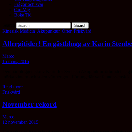
Frågor och svar
Om Mig
Boka Tid
Search
Kinesisk Medicin
,
Akupunktur
,
Örter
,
Friskvård
Allergitider! En gästblogg av Karin Stenb
Marco
15 mars, 2016
Den här bloggen skrev Karin för Svenska Akupunkturförbundet. Jag tyck
mörka vintern och solen värmer gott. För ungefär var femte svensk k
Read more
Friskvård
November rekord
Marco
12 november, 2015