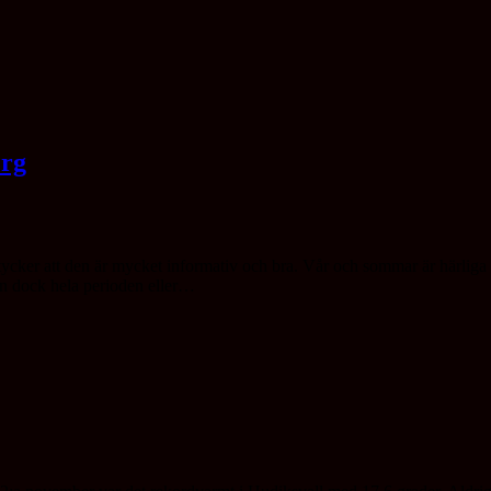
erg
er att den är mycket informativ och bra. Vår och sommar är härliga tid
an dock hela perioden eller…