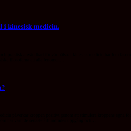
i kinesisk medicin.
och praktisk användbart för vår hälsa. I kinesisk medicin har fem faserna
iska filosoferna att alla fenomen…
n?
k Medicin påverkar kroppen positivt genom att stimulera kroppens egna 
r som har varit de senaste århundrades uppgång och…