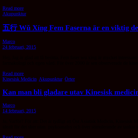
Read more
Akupunktur
五行 Wǔ Xíng Fem Faserna är en viktig del 
Marco
24 februari, 2015
Hej, Jag är glad att få berätta, Fem faser wu xing är mycket intressant 
farmakologi och egen vård. För över 2000 år sen observerade de kines
Read more
Kinesisk Medicin
,
Akupunktur
,
Örter
Kan man bli gladare utav Kinesisk medici
Marco
14 februari, 2015
Ja, Varför? För att: Det är tydligt att Öst Asiatisk Medicin, Kinesis
idealt för det sker utan psykoanalys och över stimulerande av tanka
Read more