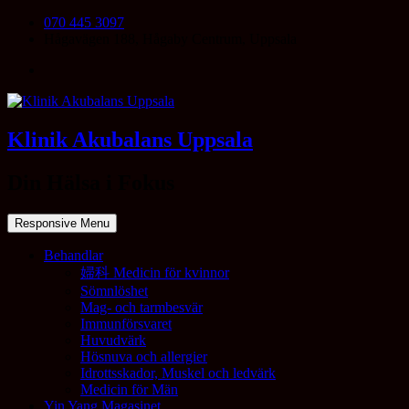
070 445 3097
Hågavägen 188, Hågaby Centrum, Uppsala
Klinik Akubalans Uppsala
Din Hälsa i Fokus
Responsive Menu
Behandlar
婦科 Medicin för kvinnor
Sömnlöshet
Mag- och tarmbesvär
Immunförsvaret
Huvudvärk
Hösnuva och allergier
Idrottsskador, Muskel och ledvärk
Medicin för Män
Yin Yang Magasinet