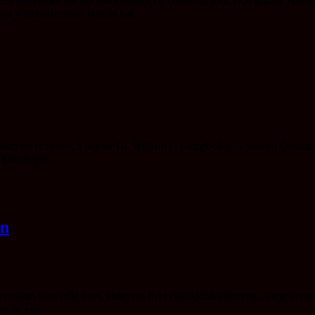
2:a november var det rekordvarmt i Hudiksvall med 17,6 grader. Aldrig
liga vinteråkommor. Hittills har…
mellan tre personer, Youyou Tu, William C Campbell och Satoshi Ōmura. Y
in kunskaper.…
in
 som odla livet, kultivera livet eller självkultivering, varje svensk 
som får gro…