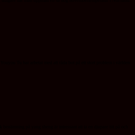
 tidigare har man uppmätt en så hög novembertemperatur i Norrland.
ouyou Tu har arbetat med att råda bot på ett stort problem i världen:
benämning på yang sheng är intressant att ta en djupare titt på och