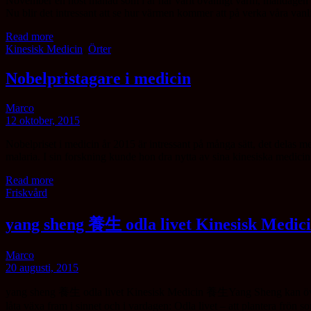
November en höst månad som i år har varit ovanligt varm, måndagen 
Nu blir det intressant att se hur värmen kommer att på verka våra van
Read more
Kinesisk Medicin
,
Örter
Nobelpristagare i medicin
Marco
12 oktober, 2015
Nobelpriset i medicin år 2015 är intressant på många sätt, det delas 
malaria. I sin forskning kunde hon dra nytta av sina kinesiska medic
Read more
Friskvård
yang sheng 養生 odla livet Kinesisk Medic
Marco
20 augusti, 2015
yang sheng 養生 odla livet Kinesisk Medicin 養生Yang Sheng kan översättas
låta växa fram i sinnet och i vardagen: Odla livet – att plantera frön 