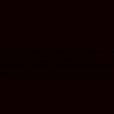
livet.
bli smittade av vår omgivning, stress,kyla, svagt motstånd, till och med
ret och öka vita blodkroppars förmåga till fagocytos.
nom stimulering av akupunkturpunkter som därmed påverkat meridianer o
k medicin god effekt på.