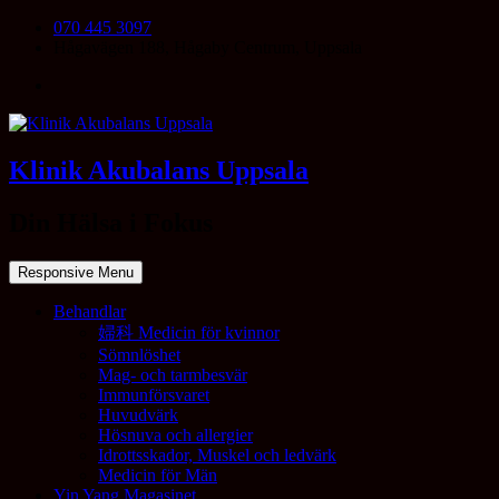
070 445 3097
Hågavägen 188, Hågaby Centrum, Uppsala
Klinik Akubalans Uppsala
Din Hälsa i Fokus
Responsive Menu
Behandlar
婦科 Medicin för kvinnor
Sömnlöshet
Mag- och tarmbesvär
Immunförsvaret
Huvudvärk
Hösnuva och allergier
Idrottsskador, Muskel och ledvärk
Medicin för Män
Yin Yang Magasinet