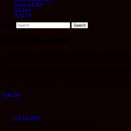
Frågor och svar
Om Mig
Boka Tid
Search
Immunförsvaret
Vi har ett avancerat skyddssystem – immunförsvaret- som hjälper oss i 
I genomsnitt drabbas vuxna av en till två förkylningar per år, vi kan 
Kinesisk medicinsk akupunktur kan hjälpa det kroppsegna immunförsva
Med gott resultat har jag hjälpt personer med tex besvärlig hosta ge
Även hudproblem och astmatiska besvär som pollenallergi har kinesis
Boka Tid
070 445 3097
Hågavägen 188, Hågaby Centrum, Uppsala