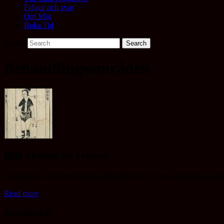
Frågor och svar
Om Mig
Boka Tid
Search
Behandlingsområden
婦科 Medicin för kvinnor
Akupunktur och örtmedicin är effektfullt för ett brett spektrum av prob
Read more
Sömnlöshet