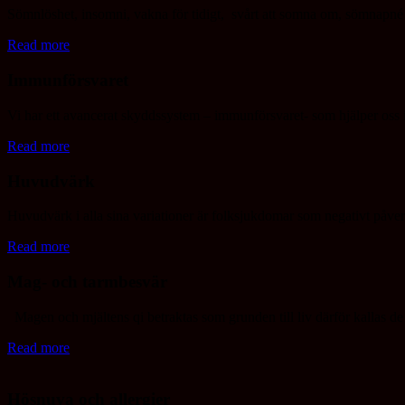
Sömnlöshet, insomni, vakna för tidigt, svårt att somna om, sömnapné
Read more
Immunförsvaret
Vi har ett avancerat skyddssystem – immunförsvaret- som hjälper oss i 
Read more
Huvudvärk
Huvudvärk i alla sina variationer är folksjukdomar som negativt påve
Read more
Mag- och tarmbesvär
Magen och mjältens qi betraktas som grunden till liv därför kallas de 
Read more
Hösnuva och allergier