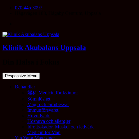
070 445 3097
Hågavägen 188, Hågaby Centrum, Uppsala
Klinik Akubalans Uppsala
Din Hälsa i Fokus
Responsive Menu
Behandlar
婦科 Medicin för kvinnor
Sömnlöshet
Mag- och tarmbesvär
Immunförsvaret
Huvudvärk
Hösnuva och allergier
Idrottsskador, Muskel och ledvärk
Medicin för Män
Yin Yang Magasinet